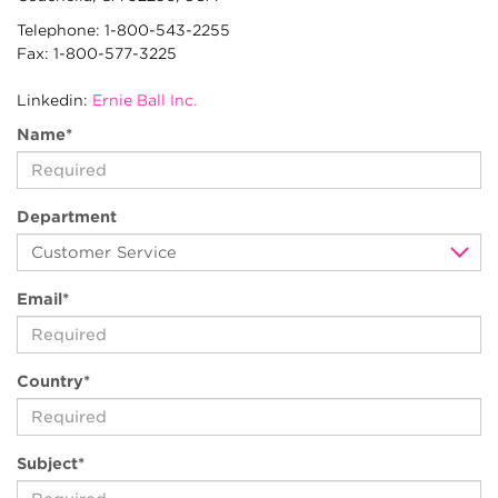
Telephone: 1-800-543-2255
Fax: 1-800-577-3225
Linkedin:
Ernie Ball Inc.
Name
*
(awaiting
Department
input)
(awaiting
Email
*
input)
(awaiting
Country
*
input)
(awaiting
Subject
*
input)