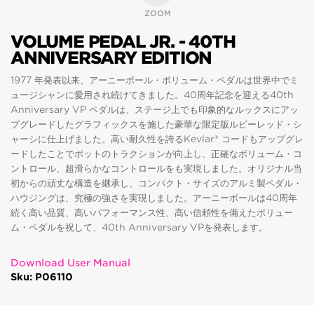
ZOOM
VOLUME PEDAL JR. - 40TH
ANNIVERSARY EDITION
1977 年発表以来、アーニーボール・ボリューム・ペダルは世界中でミ
ュージシャンに愛用され続けてきました。40周年記念を迎える40th
Anniversary VP ペダルは、ステージ上でも印象的なルックスにアッ
プグレードしたグラフィックスを施した豪華な限定版ルビーレッド・シ
ャーシに仕上げました。高い耐久性を誇るKevlar® コードもアップグレ
ードしたことでポットのトラクションが向上し、正確なボリューム・コ
ントロール、超滑らかなコントロールをも実現しました。オリジナル当
初からの頑丈な構造を継承し、コンパクト・サイズのアルミ製ペダル・
ハウジングは、究極の強さを実現しました。アーニーボールは40周年
続く高い品質、高いパフォーマンス性、高い信頼性を備えたボリュー
ム・ペダルを祝して、40th Anniversary VPを発表します。
Download User Manual
Sku: P06110