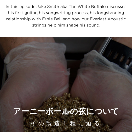
In this episode Jake Smith aka The White Buffalo discusses
his first guitar, his songwriting process, his longstanding
relationship with Ernie Ball and how our Everlast Acoustic
strings help him shape his sound.
アーニーボールの弦について
その製造工程に迫る