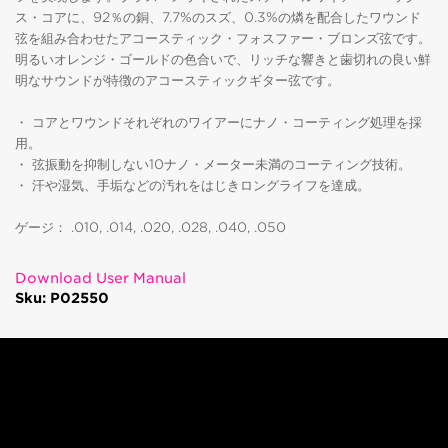
ス・コアに、92％の銅、7.7%のスズ、0.3%の燐を配合したワウンド
弦を組み合わせたアコースティック・フォスファー・ブロンズ弦です。
明るいオレンジ・ゴールドの色合いで、リッチな響きと歯切れの良い鮮
明なサウンドが特徴のアコースティックギター弦です。
・ コアとワウンドそれぞれのワイアーにナノ・コーティング処理を採
用。
・ 弦振動を抑制しない10ナノ・メーター未満のコーティング技術。
・ 汗や湿気、手垢などの汚れをはじきロングライフを達成。
ゲージ： .010, .014, .020, .028, .040, .050
Download User Manual
Sku: P02550