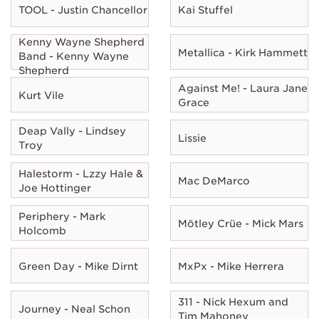
TOOL - Justin Chancellor
Kai Stuffel
Kenny Wayne Shepherd
Metallica - Kirk Hammett
Band - Kenny Wayne
Shepherd
Against Me! - Laura Jane
Kurt Vile
Grace
Deap Vally - Lindsey
Lissie
Troy
Halestorm - Lzzy Hale &
Mac DeMarco
Joe Hottinger
Periphery - Mark
Mötley Crüe - Mick Mars
Holcomb
Green Day - Mike Dirnt
MxPx - Mike Herrera
311 - Nick Hexum and
Journey - Neal Schon
Tim Mahoney